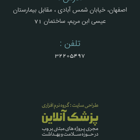
اصفهان، خیابان شمس آبادی ، مقابل بیمارستان
عیسی ابن مریم، ساختمان 71
تلفن :
32205497