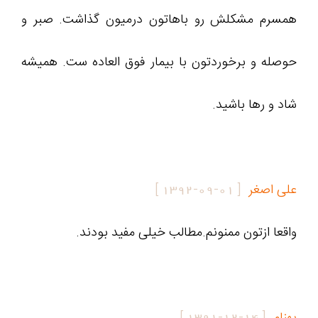
همسرم مشکلش رو باهاتون درمیون گذاشت. صبر و
حوصله و برخوردتون با بیمار فوق العاده ست. همیشه
شاد و رها باشید.
علی اصغر
[
1392-09-01
]
واقعا ازتون ممنونم.مطالب خیلی مفید بودند.
بهنام
[
1391-12-14
]