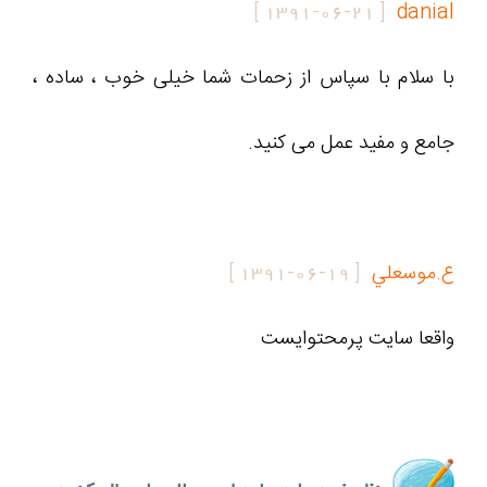
]
1391-06-21
[
danial
با سلام با سپاس از زحمات شما خیلی خوب ، ساده ،
جامع و مفید عمل می کنید.
ع.موسعلي
[
1391-06-19
]
واقعا سايت پرمحتوايست