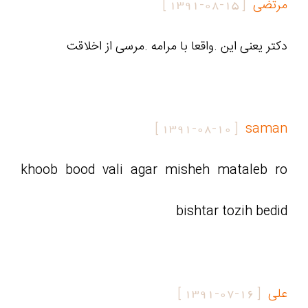
مرتضی
[
1391-08-15
]
دکتر یعنی این .واقعا با مرامه .مرسی از اخلاقت
]
1391-08-10
[
saman
khoob bood vali agar misheh mataleb ro
bishtar tozih bedid
علی
[
1391-07-16
]