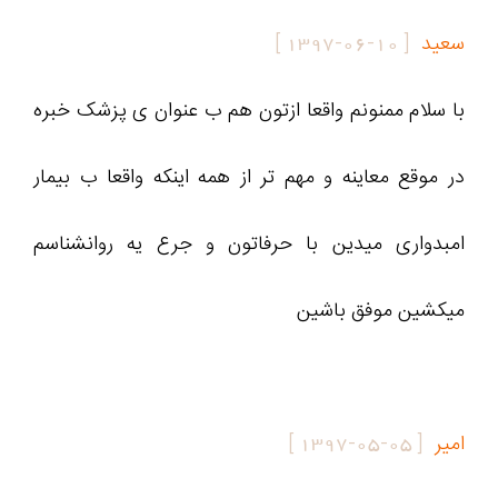
سعید
[
1397-06-10
]
با سلام ممنونم واقعا ازتون هم ب عنوان ی پزشک خبره
در موقع معاینه و مهم تر از همه اینکه واقعا ب بیمار
امبدواری میدین با حرفاتون و جرع یه روانشناسم
میکشین موفق باشین
امیر
[
1397-05-05
]