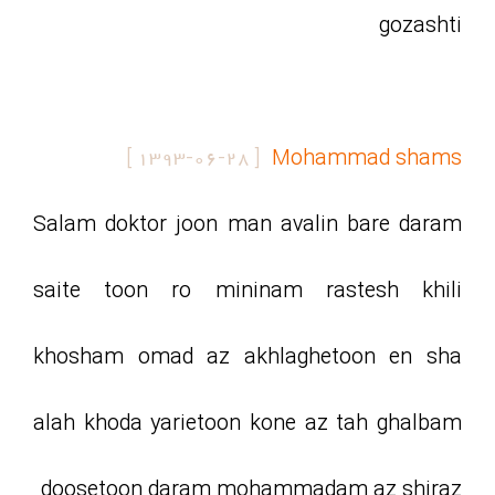
gozashti
]
1393-06-28
[
Mohammad shams
Salam doktor joon man avalin bare daram
saite toon ro mininam rastesh khili
khosham omad az akhlaghetoon en sha
alah khoda yarietoon kone az tah ghalbam
doosetoon daram mohammadam az shiraz