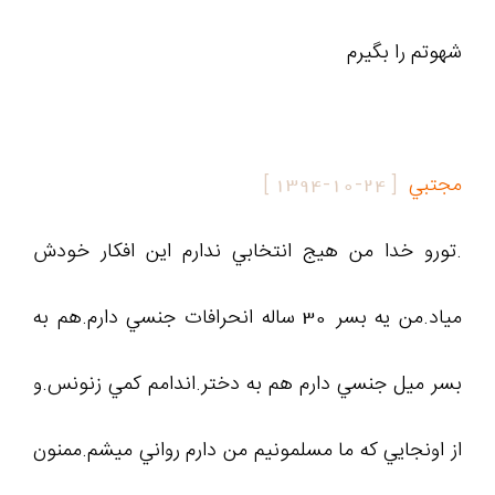
شهوتم را بگیرم
مجتبي
[
1394-10-24
]
.تورو خدا من هيج انتخابي ندارم اين افكار خودش
مياد.من يه بسر ٣٠ ساله انحرافات جنسي دارم.هم به
بسر ميل جنسي دارم هم به دختر.اندامم كمي زنونس.و
از اونجايي كه ما مسلمونيم من دارم رواني ميشم.ممنون