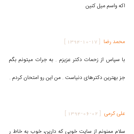
اكه واسم ميل كنين
محمد رضا
[
1394-10-17
]
با سپاس از زحمات دکتر عزیزم . به جرات میتونم بگم
جز بهترین دکترهای دنیاست . من این رو امتحان کردم .
علی کرمی
[
1394-06-02
]
سلام ممنونم از سایت خوبی که دارین، خوب به خاط ر