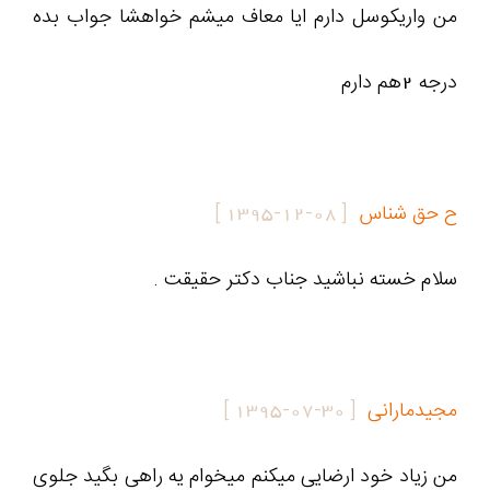
من واریکوسل دارم ایا معاف میشم خواهشا جواب بده
درجه 2هم دارم
ح حق شناس
[
1395-12-08
]
سلام خسته نباشید جناب دکتر حقیقت .
مجیدمارانی
[
1395-07-30
]
من زیاد خود ارضایی میکنم میخوام یه راهی بگید جلوی