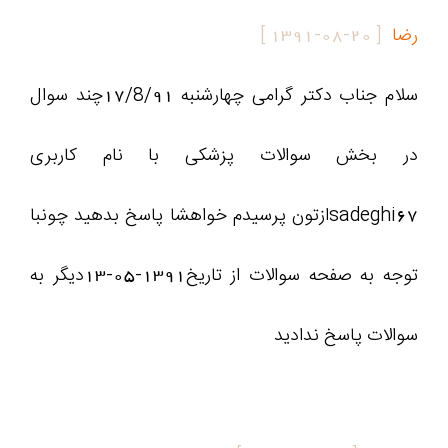
رضا
[
1391-08-20
]
سلام جناب دکتر گرامی چهارشنبه 17/8/91چند سوال
در بخش سوالات پزشکی با نام کاربری
sadeghi67ازتون پرسیدم خواهشا پاسخ بدهید چونبا
توجه به صفحه سوالات از تاریخ1391-05-13دیگر به
سوالات پاسخ ندادید