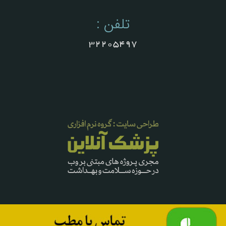
تلفن :
32205497