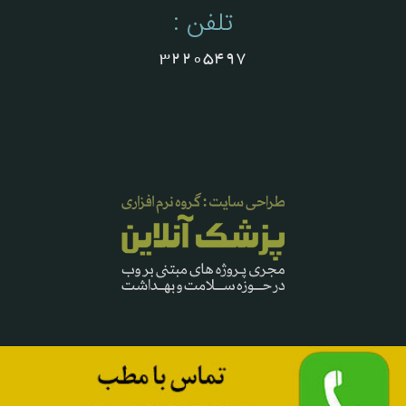
تلفن :
32205497