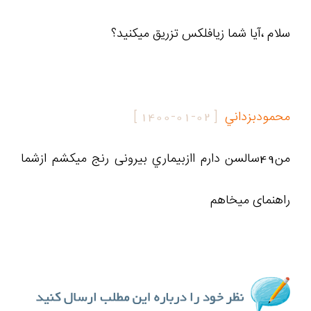
سلام ،آیا شما زیافلکس تزریق میکنید؟
محمودبزداني
[
1400-01-02
]
من49سالسن دارم اازبيماري بيرونى رنج ميكشم ازشما
راهنماى ميخاهم