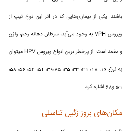
باشند. یکی از بیماری‌هایی که در اثر این نوع تیپ از
ویروس VPH به وجود می‌آید، سرطان دهانه رحم، واژن
و مقعد است. از پرخطر ترین انواع ویروس HPV میتوان
به نوع 16، 18، 31، 33، 35، 39،45، 51، 52، 56، 58،
59 و68 اشاره کرد.
مکان‌های بروز زگیل تناسلی