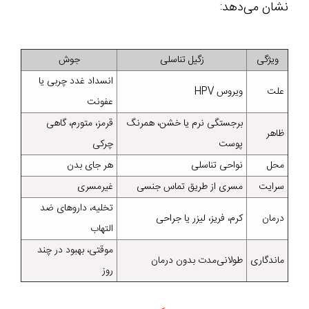
نشان می‌دهد:
ویژگی
زگیل تناسلی
جوش
انسداد غدد چربی یا
علت
ویروس HPV
عفونت
برجستگی نرم یا خشن، همرنگ
قرمز، متورم، گاهی
ظاهر
پوست
چرکی
محل
نواحی تناسلی
هر جای بدن
سرایت
مسری از طریق تماس جنسی
غیرمسری
تخلیه، داروهای ضد
درمان
کرم، فریز، لیزر یا جراحی
التهاب
موقتی، بهبود در چند
ماندگاری
طولانی‌مدت بدون درمان
روز