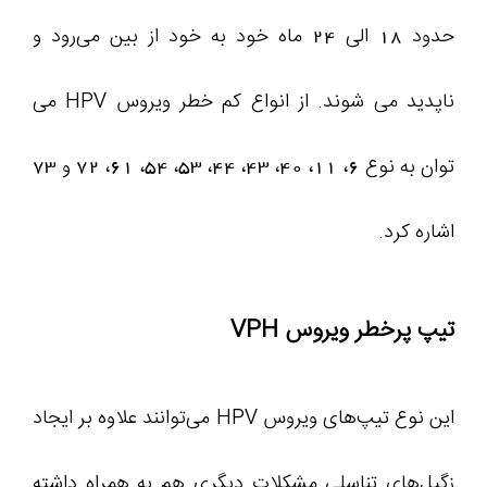
حدود 18 الی 24 ماه خود به خود از بین می‌رود و
ناپدید می شوند. از انواع کم خطر ویروس HPV می
توان به نوع 6، 11، 40، 43، 44، 53، 54، 61، 72 و 73
اشاره کرد.
تیپ پرخطر ویروس VPH
این نوع تیپ‌های ویروس HPV می‌توانند علاوه بر ایجاد
زگیل‌های تناسلی مشکلات دیگری هم به همراه داشته