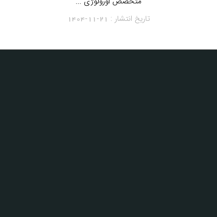
متخصص اورولوژی ...
تاریخ انتشار :
1404-11-21