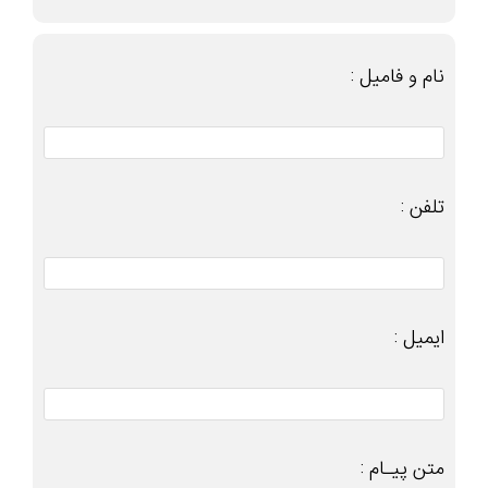
نام و فامیل :
تلفن :
ایمیل :
متن پیـام :