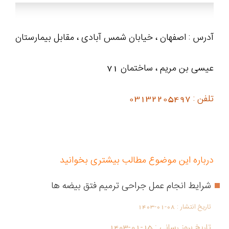
آدرس : اصفهان ، خیابان شمس آبادی ، مقابل بیمارستان
عیسی بن مریم ، ساختمان 71
تلفن : 03132205497
درباره این موضوع مطالب بیشتری بخوانید
شرایط انجام عمل جراحی ترمیم فتق بیضه ها
تاریخ انتشار :
1403-01-08
تاریخ بروز رسانی :
1403-01-15