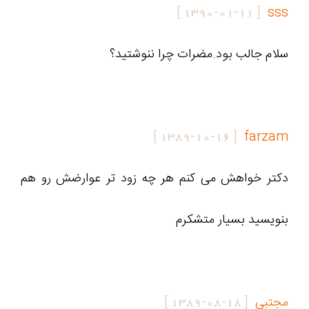
]
1390-01-11
[
sss
سلام جالب بود.مضرات چرا ننوشتید؟
]
1389-10-16
[
farzam
دکتر خواهش می کنم هر چه زود تر عوارضش رو هم
بنویسید بسیار متشکرم
مجتبی
[
1389-08-18
]