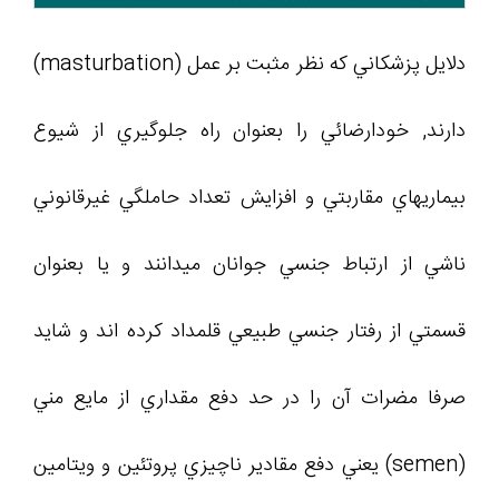
دلايل پزشکاني که نظر مثبت بر عمل (masturbation)
دارند, خودارضائي را بعنوان راه جلوگيري از شيوع
بيماريهاي مقاربتي و افزايش تعداد حاملگي غيرقانوني
ناشي از ارتباط جنسي جوانان ميدانند و يا بعنوان
قسمتي از رفتار جنسي طبيعي قلمداد کرده اند و شايد
صرفا مضرات آن را در حد دفع مقداري از مايع مني
(semen) يعني دفع مقادير ناچيزي پروتئين و ويتامين