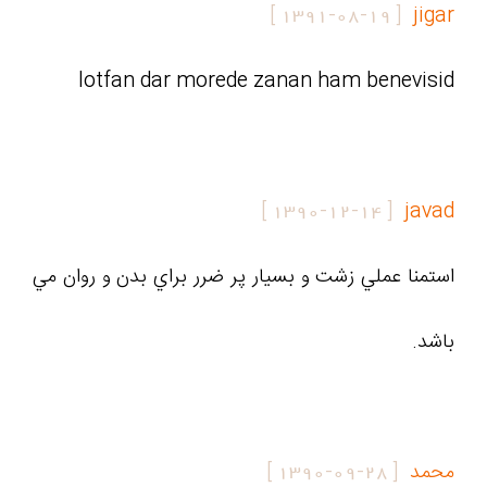
]
1391-08-19
[
jigar
lotfan dar morede zanan ham benevisid
]
1390-12-14
[
javad
استمنا عملي زشت و بسيار پر ضرر براي بدن و روان مي
باشد.
محمد
[
1390-09-28
]