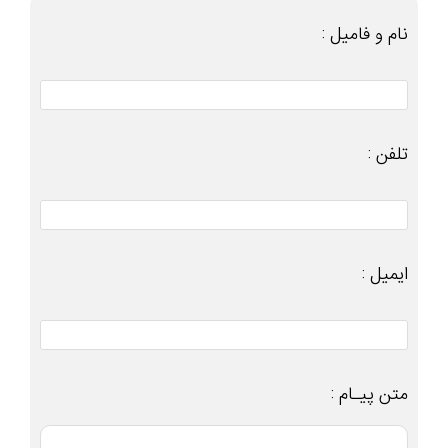
نام و فامیل :
تلفن :
ایمیل :
متن پیـام :