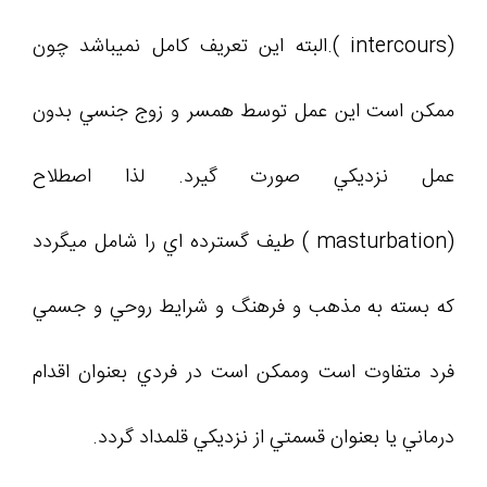
(intercours ).البته اين تعريف کامل نميباشد چون
ممکن است اين عمل توسط همسر و زوج جنسي بدون
عمل نزديکي صورت گيرد. لذا اصطلاح
(masturbation ) طيف گسترده اي را شامل ميگردد
که بسته به مذهب و فرهنگ و شرايط روحي و جسمي
فرد متفاوت است وممکن است در فردي بعنوان اقدام
درماني يا بعنوان قسمتي از نزديکي قلمداد گردد.