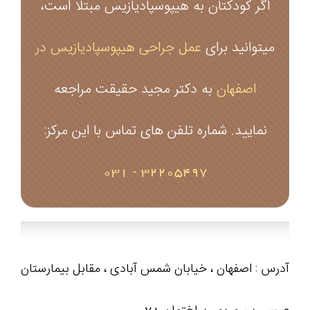
اگر کودکتان به هیپوسپادیازیس مبتلا است،
میتوانید برای
عمل جراحی هیپوسپادیازیس در
اصفهان
به دکتر مجید حقیقت مراجعه
نمایید. شماره تلفن های تماس با این مرکز:
32205497 - 031
آدرس : اصفهان ، خیابان شمس آبادی ، مقابل بیمارستان