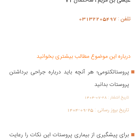
عیسی بن مریم ، ساختمان 71
تلفن : 03132205497
درباره این موضوع مطالب بیشتری بخوانید
پروستاتکتومی؛ هر آنچه باید درباره جراحی برداشتن
پروستات بدانید
تاریخ انتشار :
1404-07-28
تاریخ بروز رسانی :
1404-09-25
برای پیشگیری از بیماری پروستات این نکات را رعایت